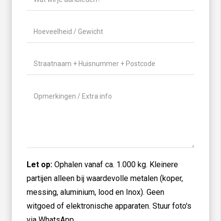
wil
je
Hoeveelheid
aanbieden?
/
(Vereist)
Gewicht
(Vereist)
Locatie
(Vereist)
Geen
titel
Let op:
Ophalen vanaf ca. 1.000 kg. Kleinere
partijen alleen bij waardevolle metalen (koper,
messing, aluminium, lood en Inox). Geen
witgoed of elektronische apparaten. Stuur foto's
via WhatsApp.