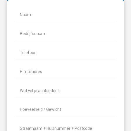
Naam
(Vereist)
Naam
Bedrijfsnaam
Telefoon
(Vereist)
E-
mailadres
(Vereist)
Wat
wil
je
Hoeveelheid
aanbieden?
/
(Vereist)
Gewicht
(Vereist)
Locatie
(Vereist)