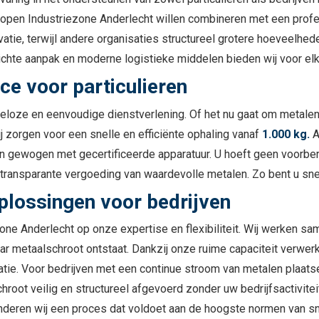
open Industriezone Anderlecht willen combineren met een professi
tie, terwijl andere organisaties structureel grotere hoeveelhed
ichte aanpak en moderne logistieke middelen bieden wij voor elk
ice voor particulieren
orgeloze en eenvoudige dienstverlening. Of het nu gaat om metal
ij zorgen voor een snelle en efficiënte ophaling vanaf
1.000 kg.
A
n gewogen met gecertificeerde apparatuur. U hoeft geen voorberei
en transparante vergoeding van waardevolle metalen. Zo bent u sn
plossingen voor bedrijven
zone Anderlecht op onze expertise en flexibiliteit. Wij werken sa
r metaalschroot ontstaat. Dankzij onze ruime capaciteit verwer
tie. Voor bedrijven met een continue stroom van metalen plaatse
chroot veilig en structureel afgevoerd zonder uw bedrijfsactivite
deren wij een proces dat voldoet aan de hoogste normen van sne