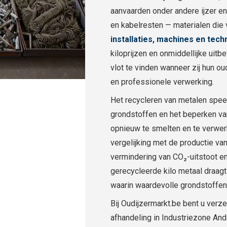
aanvaarden onder andere ijzer en 
en kabelresten — materialen die 
installaties
,
machines en tech
kiloprijzen en onmiddellijke uitb
vlot te vinden wanneer zij hun 
en professionele verwerking.
Het recycleren van metalen speelt
grondstoffen en het beperken va
opnieuw te smelten en te verwer
vergelijking met de productie van
vermindering van CO₂-uitstoot en
gerecycleerde kilo metaal draagt 
waarin waardevolle grondstoffen
Bij Oudijzermarkt.be bent u verz
afhandeling in Industriezone Ande