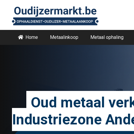
Home
Metaalinkoop
Metaal ophaling
Oud metaal ver
Industriezone And