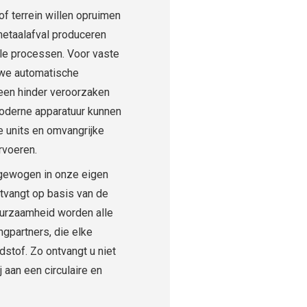
f terrein willen opruimen
 metaalafval produceren
le processen. Voor vaste
n we automatische
een hinder veroorzaken
oderne apparatuur kunnen
e units en omvangrijke
rvoeren.
 gewogen in onze eigen
ontvangt op basis van de
uurzaamheid worden alle
ngpartners, die elke
stof. Zo ontvangt u niet
 aan een circulaire en