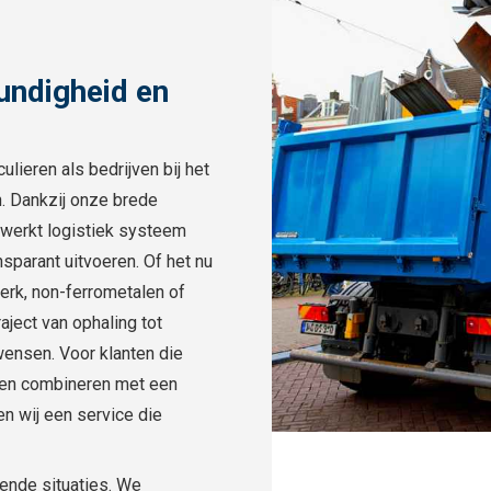
undigheid en
lieren als bedrijven bij het
n. Dankzij onze brede
ewerkt logistiek systeem
nsparant uitvoeren. Of het nu
erk, non-ferrometalen of
raject van ophaling tot
wensen. Voor klanten die
len combineren met een
n wij een service die
pende situaties. We