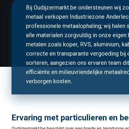
Bij Oudijzermarkt.be ondersteunen wij zo
metaal verkopen Industriezone Anderlec
professionele metaalophaling; wij halen 
alle materialen zorgvuldig in onze eigen 
metalen zoals koper, RVS, aluminium, kab
correcte en transparante vergoeding bij 
sorteren, aangezien ons ervaren team dit 
efficiënte en milieuvriendelijke metaalr
verborgen kosten.
Ervaring met particulieren en be
Oudijzermarkt.be beschikt over een brede en langdurige erv