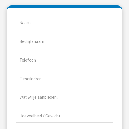
Naam
(Vereist)
Naam
Bedrijfsnaam
Telefoon
(Vereist)
E-
mailadres
(Vereist)
Wat
wil
je
Hoeveelheid
aanbieden?
/
(Vereist)