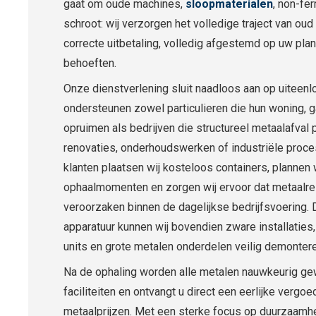
gaat om oude machines,
sloopmaterialen
, non-fer
schroot: wij verzorgen het volledige traject van oud
correcte uitbetaling, volledig afgestemd op uw pla
behoeften.
Onze dienstverlening sluit naadloos aan op uiteenlo
ondersteunen zowel particulieren die hun woning, ga
opruimen als bedrijven die structureel metaalafval 
renovaties, onderhoudswerken of industriële proce
klanten plaatsen wij kosteloos containers, plannen 
ophaalmomenten en zorgen wij ervoor dat metaalre
veroorzaken binnen de dagelijkse bedrijfsvoering.
apparatuur kunnen wij bovendien zware installaties
units en grote metalen onderdelen veilig demontere
Na de ophaling worden alle metalen nauwkeurig ge
faciliteiten en ontvangt u direct een eerlijke vergo
metaalprijzen. Met een sterke focus op duurzaamh