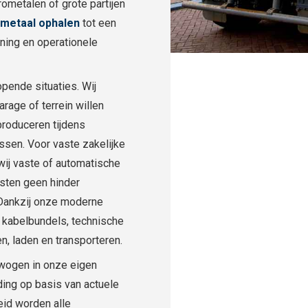
rometalen of grote partijen
metaal ophalen
tot een
nning en operationele
pende situaties. Wij
rage of terrein willen
produceren tijdens
ssen. Voor vaste zakelijke
wij vaste of automatische
sten geen hinder
 Dankzij onze moderne
, kabelbundels, technische
n, laden en transporteren.
wogen in onze eigen
eding op basis van actuele
eid worden alle