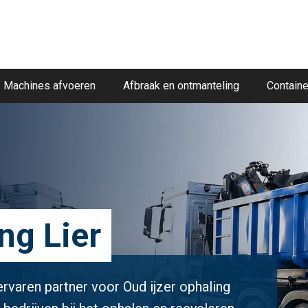
Machines afvoeren
Afbraak en ontmanteling
Containe
ng Lier
ervaren partner voor Oud ijzer ophaling