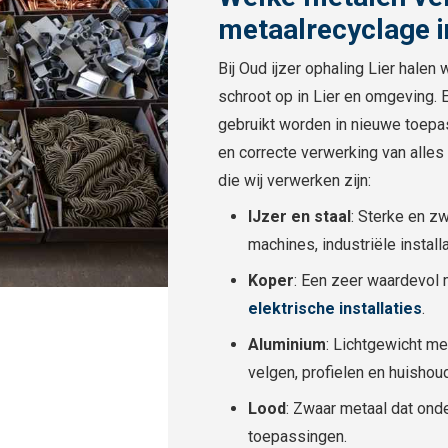
metaalrecyclage in
Bij Oud ijzer ophaling Lier halen
schroot op in Lier en omgeving. 
gebruikt worden in nieuwe toep
en correcte verwerking van all
die wij verwerken zijn:
IJzer en staal
: Sterke en z
machines, industriële install
Koper
: Een zeer waardevol 
elektrische installaties
.
Aluminium
: Lichtgewicht me
velgen, profielen en huishou
Lood
: Zwaar metaal dat onde
toepassingen.