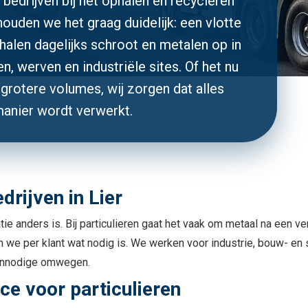
s bedrijven bij het ophalen en recycleren
houden we het graag duidelijk: een vlotte
halen dagelijks schroot en metalen op in
n, werven en industriële sites. Of het nu
grotere volumes, wij zorgen dat alles
manier wordt verwerkt.
drijven in Lier
atie anders is. Bij particulieren gaat het vaak om metaal na een
we per klant wat nodig is. We werken voor industrie, bouw- en sl
 onnodige omwegen.
ice voor particulieren