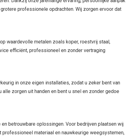
ren. Dankzij onze jarenlange ervaring, persoonlijke aanpak
t grotere professionele opdrachten. Wij zorgen ervoor dat
p waardevolle metalen zoals koper, roestvrij staal,
ice efficiënt, professioneel en zonder vertraging
wkeurig in onze eigen installaties, zodat u zeker bent van
j u alle zorgen uit handen en bent u snel en zonder gedoe
e en betrouwbare oplossingen. Voor bedrijven plaatsen wij
 met professioneel materiaal en nauwkeurige weegsystemen,