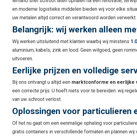
iemand snel schroot laten ophalen na een renovatie, terwi
en moderne logistieke middelen bieden wij voor elke situat
uw metalen altijd correct en verantwoord worden verwerkt.
Belangrijk: wij werken alleen met
Wij werken uitsluitend met klanten waarbij wij minstens
1.
aluminium, kabels, zink en lood. Geen witgoed, geen romme
uitvoeren.
Eerlijke prijzen en volledige ser
Bij ons ontvangt u altijd een
marktconforme en eerlijke
een correcte prijs. U hoeft niets voor te bereiden: wij rege
van uw schroot verlost.
Oplossingen voor particulieren 
Of het nu gaat om een eenmalige ophaling voor particulier
gratis containers in verschillende formaten en plannen w