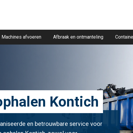
Machines afvoeren
Afbraak en ontmanteling
Containe
 ophalen Kontich
ganiseerde en betrouwbare service voor