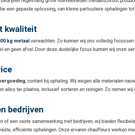
jl bedrijven regelmatig grote hoeveelheden metaalschroot produce
ie een gepaste oplossing, van kleine particuliere ophalingen to
 kwaliteit
000 kg metaal
verwachten. Zo kunnen wij ons volledig focussen o
l en geen afval. Door deze duidelijke focus kunnen wij onze serv
vice
 vergoeding
, contant bij ophaling. Wij wegen alle materialen nau
len alles ter plaatse, inclusief sorteren en reinigen. Zo nemen wi
en bedrijven
en of een vaste samenwerking met bedrijven, wij bieden flexibel
ij vaste, efficiënte ophalingen. Onze ervaren chauffeurs werken