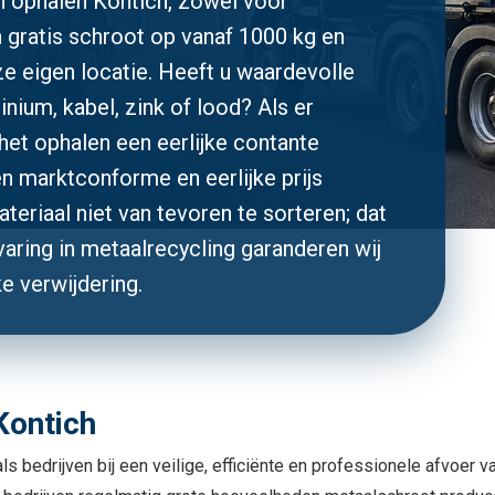
en ophalen Kontich, zowel voor
n gratis schroot op vanaf 1000 kg en
e eigen locatie. Heeft u waardevolle
inium, kabel, zink of lood? Als er
 het ophalen een eerlijke contante
en marktconforme en eerlijke prijs
teriaal niet van tevoren te sorteren; dat
varing in metaalrecycling garanderen wij
ke verwijdering.
Kontich
ls bedrijven bij een veilige, efficiënte en professionele afvoer 