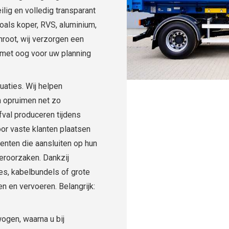
ilig en volledig transparant
oals koper, RVS, aluminium,
hroot, wij verzorgen een
jd met oog voor uw planning
uaties. Wij helpen
en opruimen net zo
fval produceren tijdens
or vaste klanten plaatsen
enten die aansluiten op hun
eroorzaken. Dankzij
es, kabelbundels of grote
n en vervoeren. Belangrijk:
ogen, waarna u bij