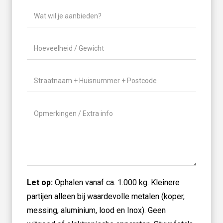
Wat
wil
je
Hoeveelheid
aanbieden?
/
(Vereist)
Gewicht
(Vereist)
Locatie
(Vereist)
Geen
titel
Let op:
Ophalen vanaf ca. 1.000 kg. Kleinere
partijen alleen bij waardevolle metalen (koper,
messing, aluminium, lood en Inox). Geen