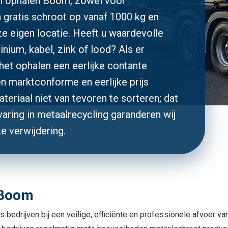
ten ophalen Boom, zowel voor
n gratis schroot op vanaf 1000 kg en
e eigen locatie. Heeft u waardevolle
inium, kabel, zink of lood? Als er
 het ophalen een eerlijke contante
en marktconforme en eerlijke prijs
teriaal niet van tevoren te sorteren; dat
varing in metaalrecycling garanderen wij
ke verwijdering.
 Boom
 bedrijven bij een veilige, efficiënte en professionele afvoer va