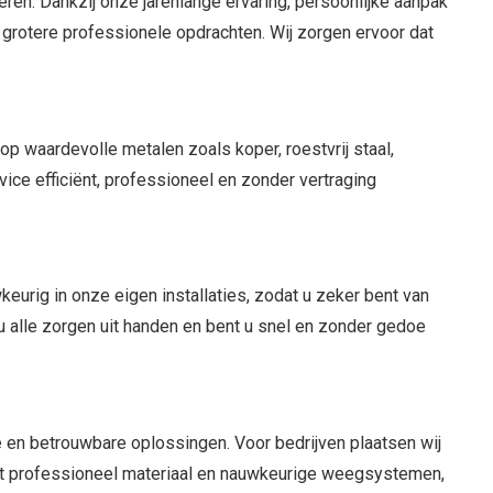
ren. Dankzij onze jarenlange ervaring, persoonlijke aanpak
t grotere professionele opdrachten. Wij zorgen ervoor dat
p waardevolle metalen zoals koper, roestvrij staal,
ice efficiënt, professioneel en zonder vertraging
wkeurig in onze eigen installaties, zodat u zeker bent van
j u alle zorgen uit handen en bent u snel en zonder gedoe
e en betrouwbare oplossingen. Voor bedrijven plaatsen wij
 met professioneel materiaal en nauwkeurige weegsystemen,