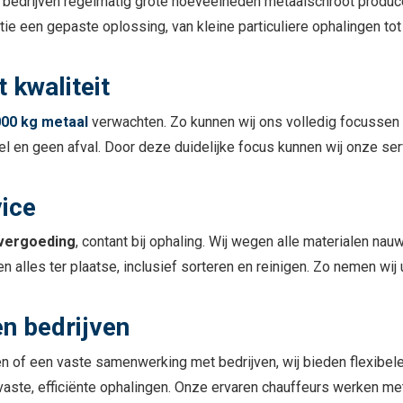
jl bedrijven regelmatig grote hoeveelheden metaalschroot produce
ie een gepaste oplossing, van kleine particuliere ophalingen to
 kwaliteit
000 kg metaal
verwachten. Zo kunnen wij ons volledig focussen o
l en geen afval. Door deze duidelijke focus kunnen wij onze serv
vice
 vergoeding
, contant bij ophaling. Wij wegen alle materialen nau
len alles ter plaatse, inclusief sorteren en reinigen. Zo nemen wi
en bedrijven
en of een vaste samenwerking met bedrijven, wij bieden flexibel
ij vaste, efficiënte ophalingen. Onze ervaren chauffeurs werken