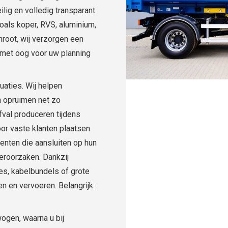
ilig en volledig transparant
oals koper, RVS, aluminium,
hroot, wij verzorgen een
jd met oog voor uw planning
uaties. Wij helpen
en opruimen net zo
fval produceren tijdens
or vaste klanten plaatsen
enten die aansluiten op hun
eroorzaken. Dankzij
es, kabelbundels of grote
n en vervoeren. Belangrijk:
ogen, waarna u bij