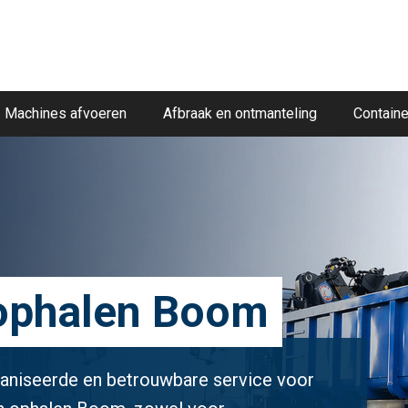
Machines afvoeren
Afbraak en ontmanteling
Containe
 ophalen Boom
ganiseerde en betrouwbare service voor