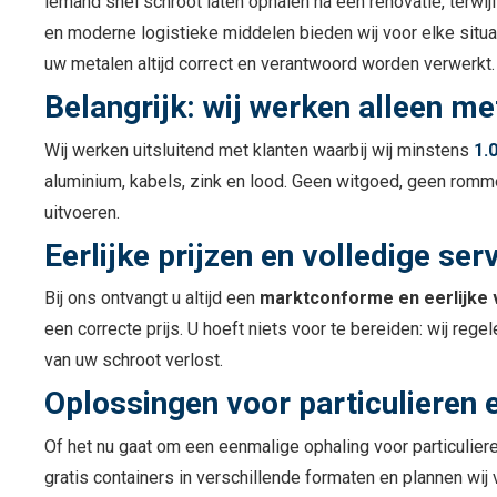
iemand snel schroot laten ophalen na een renovatie, terwi
en moderne logistieke middelen bieden wij voor elke situat
uw metalen altijd correct en verantwoord worden verwerkt.
Belangrijk: wij werken alleen met
Wij werken uitsluitend met klanten waarbij wij minstens
1.
aluminium, kabels, zink en lood. Geen witgoed, geen romme
uitvoeren.
Eerlijke prijzen en volledige ser
Bij ons ontvangt u altijd een
marktconforme en eerlijke
een correcte prijs. U hoeft niets voor te bereiden: wij rege
van uw schroot verlost.
Oplossingen voor particulieren 
Of het nu gaat om een eenmalige ophaling voor particulier
gratis containers in verschillende formaten en plannen w