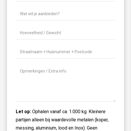
mailadres
(Vereist)
Wat
wil
je
Hoeveelheid
aanbieden?
/
(Vereist)
Gewicht
(Vereist)
Locatie
(Vereist)
Geen
titel
Let op:
Ophalen vanaf ca. 1.000 kg. Kleinere
partijen alleen bij waardevolle metalen (koper,
messing, aluminium, lood en Inox). Geen