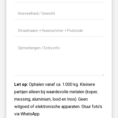
wil
je
Hoeveelheid
aanbieden?
/
(Vereist)
Gewicht
(Vereist)
Locatie
(Vereist)
Geen
titel
Let op:
Ophalen vanaf ca. 1.000 kg. Kleinere
partijen alleen bij waardevolle metalen (koper,
messing, aluminium, lood en Inox). Geen
witgoed of elektronische apparaten. Stuur foto's
via WhatsApp.