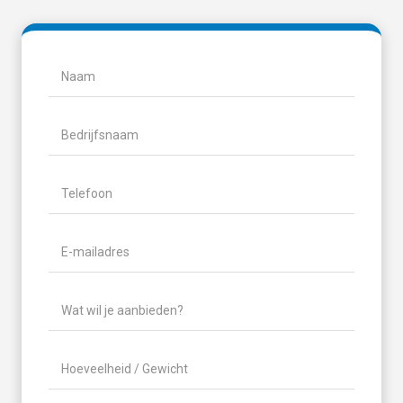
Naam
(Vereist)
Naam
Bedrijfsnaam
Telefoon
(Vereist)
E-
mailadres
(Vereist)
Wat
wil
je
Hoeveelheid
aanbieden?
/
(Vereist)