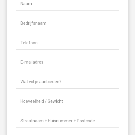
Naam
(Vereist)
Naam
Bedrijfsnaam
Telefoon
(Vereist)
E-
mailadres
(Vereist)
Wat
wil
je
Hoeveelheid
aanbieden?
/
(Vereist)
Gewicht
(Vereist)
Locatie
(Vereist)