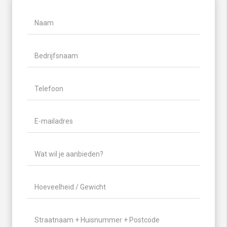
Naam
(Vereist)
Naam
Bedrijfsnaam
Telefoon
(Vereist)
E-
mailadres
(Vereist)
Wat
wil
je
Hoeveelheid
aanbieden?
/
(Vereist)
Gewicht
(Vereist)
Locatie
(Vereist)