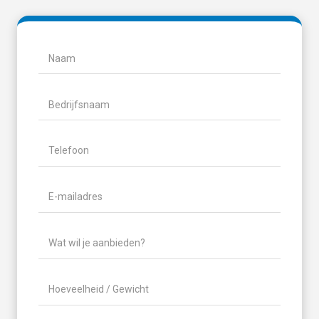
Naam
(Vereist)
Naam
Bedrijfsnaam
Telefoon
(Vereist)
E-
mailadres
(Vereist)
Wat
wil
je
Hoeveelheid
aanbieden?
/
(Vereist)