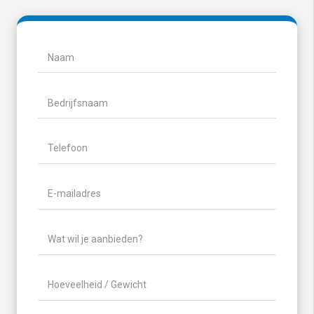
Naam
(Vereist)
Naam
Bedrijfsnaam
Telefoon
(Vereist)
E-
mailadres
(Vereist)
Wat
wil
je
Hoeveelheid
aanbieden?
/
(Vereist)