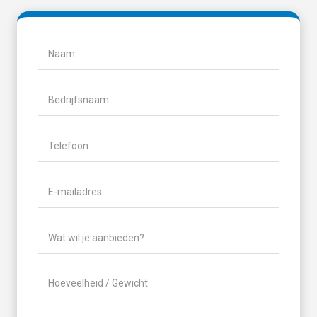
Naam
(Vereist)
Naam
Bedrijfsnaam
Telefoon
(Vereist)
E-
mailadres
(Vereist)
Wat
wil
je
Hoeveelheid
aanbieden?
/
(Vereist)
Gewicht
(Vereist)