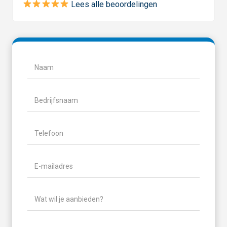
Lees alle beoordelingen
Naam
(Vereist)
Naam
Bedrijfsnaam
Telefoon
(Vereist)
E-
mailadres
(Vereist)
Wat
wil
je