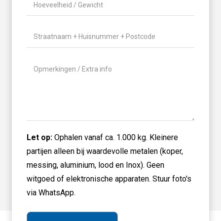
Hoeveelheid
aanbieden?
/
(Vereist)
Gewicht
(Vereist)
Locatie
(Vereist)
Geen
titel
Let op:
Ophalen vanaf ca. 1.000 kg. Kleinere
partijen alleen bij waardevolle metalen (koper,
messing, aluminium, lood en Inox). Geen
witgoed of elektronische apparaten. Stuur foto's
via WhatsApp.