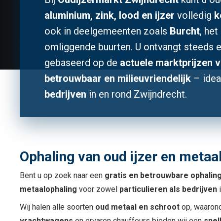
aluminium, zink, lood en ijzer
volledig
k
ook in deelgemeenten zoals
Burcht
, he
omliggende buurten. U ontvangt steeds 
gebaseerd op de
actuele marktprijzen 
betrouwbaar en milieuvriendelijk
– idea
bedrijven
in en rond Zwijndrecht.
Ophaling van oud ijzer en metaala
Bent u op zoek naar een
gratis en betrouwbare ophaling
metaalophaling
voor zowel
particulieren als bedrijven
i
Wij halen alle soorten
oud metaal en schroot
op, waaron
vrachtwagens
en ervaren chauffeurs bieden wij een
snel