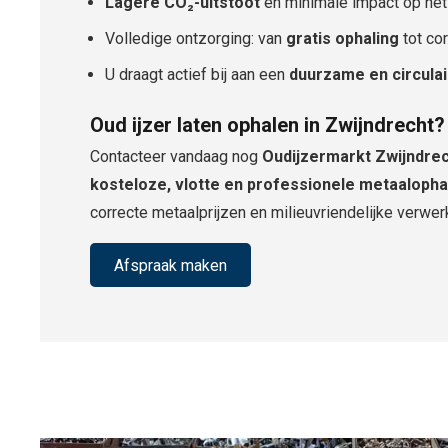
Lagere CO₂-uitstoot
en minimale impact op het
Volledige ontzorging: van
gratis ophaling
tot co
U draagt actief bij aan een
duurzame en circula
Oud ijzer laten ophalen in Zwijndrecht?
Contacteer vandaag nog
Oudijzermarkt Zwijndre
kosteloze, vlotte en professionele metaalopha
correcte metaalprijzen en milieuvriendelijke verwer
Afspraak maken