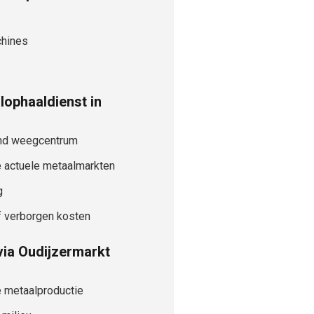
chines
ophaaldienst in
kend weegcentrum
e actuele metaalmarkten
g
f verborgen kosten
ia Oudijzermarkt
e metaalproductie