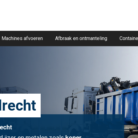
Machines afvoeren
Afbraak en ontmanteling
Containe
drecht
recht
d ijzer en metalen zoals
koper,