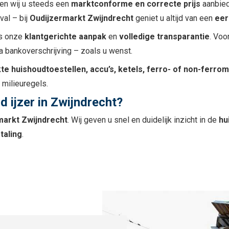
nen wij u steeds een
marktconforme en correcte prijs
aanbied
val – bij
Oudijzermarkt Zwijndrecht
geniet u altijd van een
eer
is onze
klantgerichte aanpak
en
volledige transparantie
. Voo
via bankoverschrijving – zoals u wenst.
te huishoudtoestellen, accu’s, ketels, ferro- of non-ferro
 milieuregels.
d ijzer in Zwijndrecht?
markt Zwijndrecht
. Wij geven u snel en duidelijk inzicht in de
hu
taling
.