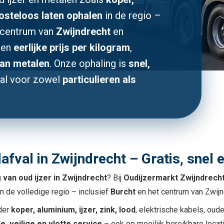
osteloos laten ophalen
in de regio –
t centrum van
Zwijndrecht
en
een
eerlijke prijs per kilogram
,
van metalen
. Onze ophaling is
snel,
al voor zowel
particulieren als
fval in Zwijndrecht – Gratis, snel e
 van oud ijzer in Zwijndrecht
? Bij
Oudijzermarkt Zwijndrech
n de volledige regio – inclusief
Burcht
en het centrum van Zwijn
der
koper, aluminium, ijzer, zink, lood
, elektrische kabels, oud
le, veilige en vlotte service
– ook op moeilijk bereikbare locati