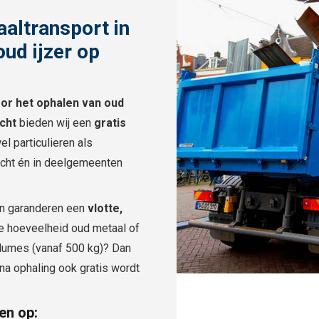
aaltransport in
ud ijzer op
or het ophalen van oud
cht
bieden wij een
gratis
el particulieren als
recht én in deelgemeenten
n garanderen een
vlotte,
de hoeveelheid oud metaal of
olumes (vanaf 500 kg)? Dan
 na ophaling ook gratis wordt
en op: