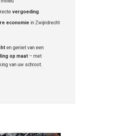
 milieu
rrecte
vergoeding
ire economie
in Zwijndrecht
cht
en geniet van een
ling op maat
– met
king van uw schroot.