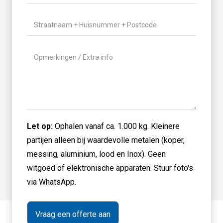
/
(Vereist)
Gewicht
(Vereist)
Locatie
(Vereist)
Geen
titel
Let op:
Ophalen vanaf ca. 1.000 kg. Kleinere
partijen alleen bij waardevolle metalen (koper,
messing, aluminium, lood en Inox). Geen
witgoed of elektronische apparaten. Stuur foto's
via WhatsApp.