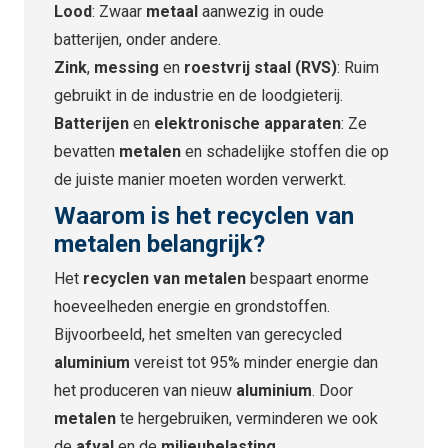
Lood
: Zwaar
metaal
aanwezig in oude
batterijen, onder andere.
Zink
,
messing
en
roestvrij staal (RVS)
: Ruim
gebruikt in de industrie en de loodgieterij.
Batterijen
en
elektronische apparaten
: Ze
bevatten
metalen
en schadelijke stoffen die op
de juiste manier moeten worden verwerkt.
Waarom is het
recyclen van
metalen
belangrijk?
Het
recyclen van metalen
bespaart enorme
hoeveelheden energie en grondstoffen.
Bijvoorbeeld, het smelten van gerecycled
aluminium
vereist tot 95% minder energie dan
het produceren van nieuw
aluminium
. Door
metalen
te hergebruiken, verminderen we ook
de
afval
en de
milieubelasting
.