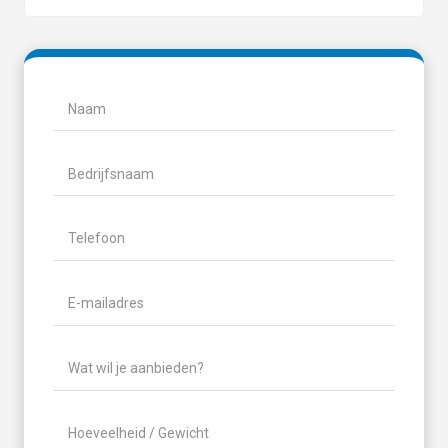
Naam
(Vereist)
Naam
Bedrijfsnaam
Telefoon
(Vereist)
E-
mailadres
(Vereist)
Wat
wil
je
Hoeveelheid
aanbieden?