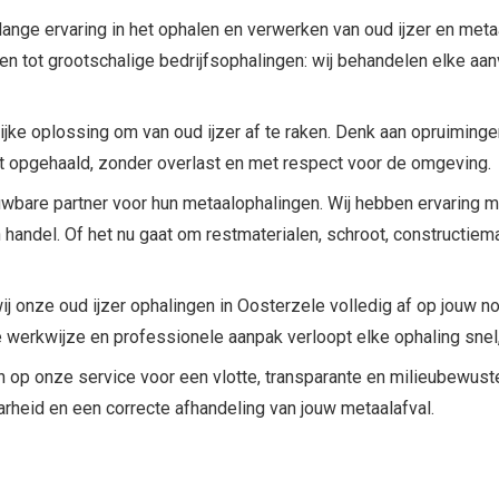
lange ervaring in het ophalen en verwerken van oud ijzer en metaa
en tot grootschalige bedrijfsophalingen: wij behandelen elke aan
jke oplossing om van oud ijzer af te raken. Denk aan opruiminge
dt opgehaald, zonder overlast en met respect voor de omgeving.
wbare partner voor hun metaalophalingen. Wij hebben ervaring 
n handel. Of het nu gaat om restmaterialen, schroot, constructiem
j onze oud ijzer ophalingen in Oosterzele volledig af op jouw node
te werkwijze en professionele aanpak verloopt elke ophaling snel
en op onze service voor een vlotte, transparante en milieubewust
aarheid en een correcte afhandeling van jouw metaalafval.