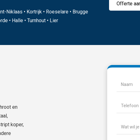
Offerte aa
nt-Niklaas • Kortrijk • Roeselare • Brugge
de • Halle • Turnhout • Lier
Naam
(Vere
Naam
Telefoon
(V
chroot en
aal,
Wat
ript koper,
wil
andere