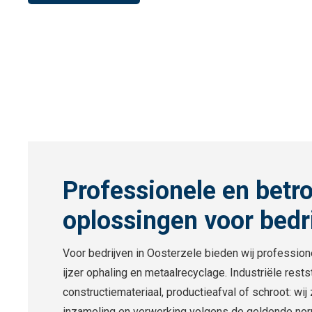
Professionele en betr
oplossingen voor bedr
Voor bedrijven in Oosterzele bieden wij professio
ijzer ophaling en metaalrecyclage. Industriële rest
constructiemateriaal, productieafval of schroot: wi
inzameling en verwerking volgens de geldende no