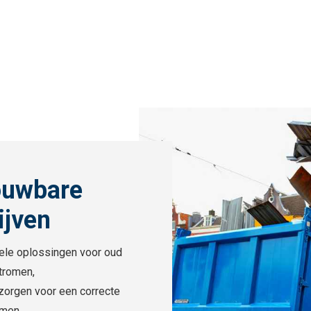
ouwbare
ijven
nele oplossingen voor oud
stromen,
j zorgen voor een correcte
rmen.