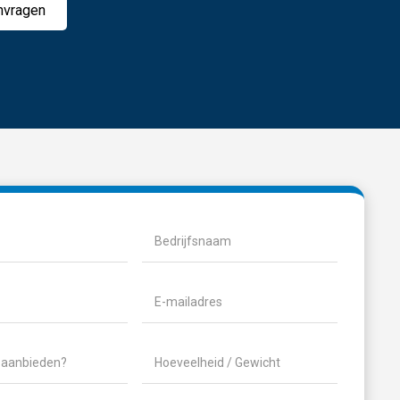
nvragen
ist)
Bedrijfsnaam
ereist)
E-
mailadres
(Vereist)
Hoeveelheid
/