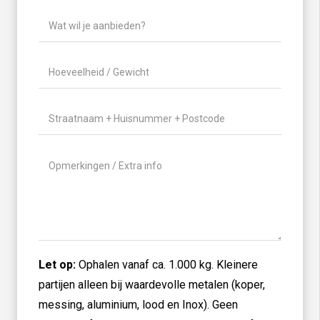
Wat
wil
je
Hoeveelheid
aanbieden?
/
(Vereist)
Gewicht
(Vereist)
Locatie
(Vereist)
Geen
titel
Let op:
Ophalen vanaf ca. 1.000 kg. Kleinere
partijen alleen bij waardevolle metalen (koper,
messing, aluminium, lood en Inox). Geen