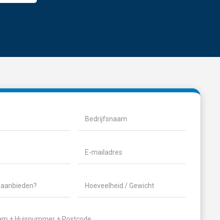
ist)
Bedrijfsnaam
ereist)
E-
mailadres
(Vereist)
Hoeveelheid
/
Gewicht
(Vereist)
reist)