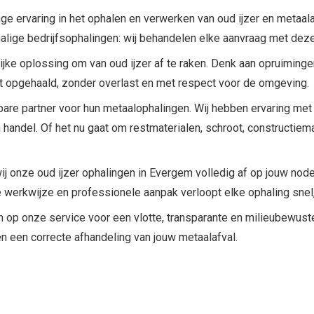
nge ervaring in het ophalen en verwerken van oud ijzer en metaala
alige bedrijfsophalingen: wij behandelen elke aanvraag met dezel
jke oplossing om van oud ijzer af te raken. Denk aan opruiminge
dt opgehaald, zonder overlast en met respect voor de omgeving.
are partner voor hun metaalophalingen. Wij hebben ervaring met
n handel. Of het nu gaat om restmaterialen, schroot, constructiem
j onze oud ijzer ophalingen in Evergem volledig af op jouw noden, 
te werkwijze en professionele aanpak verloopt elke ophaling snel
en op onze service voor een vlotte, transparante en milieubewust
en een correcte afhandeling van jouw metaalafval.