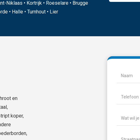
nt-Niklaas • Kortrijk • Roeselare • Brugge
de • Halle • Turnhout • Lier
Naam
(Vere
Naam
Telefoon
(V
chroot en
aal,
Wat
ript koper,
wil
andere
je
oederborden,
Locatie
(Ve