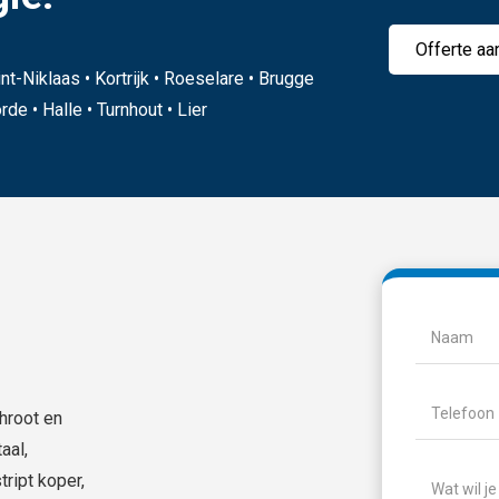
Offerte aa
nt-Niklaas • Kortrijk • Roeselare • Brugge
de • Halle • Turnhout • Lier
Naam
(Vere
Naam
Telefoon
(V
chroot en
aal,
Wat
ript koper,