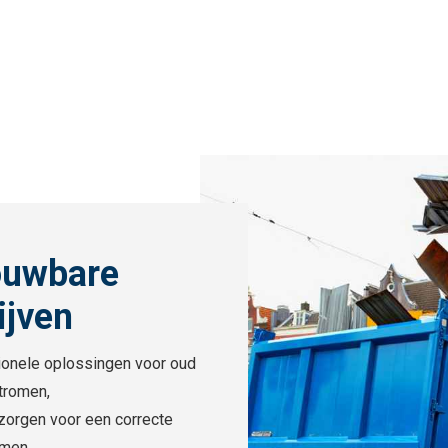
ouwbare
ijven
ionele oplossingen voor oud
stromen,
j zorgen voor een correcte
rmen.