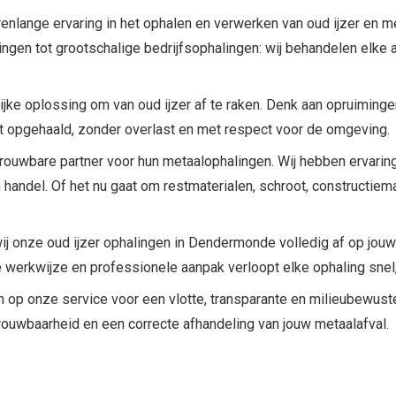
enlange ervaring in het ophalen en verwerken van oud ijzer en met
gen tot grootschalige bedrijfsophalingen: wij behandelen elke 
jke oplossing om van oud ijzer af te raken. Denk aan opruiminge
dt opgehaald, zonder overlast en met respect voor de omgeving.
ouwbare partner voor hun metaalophalingen. Wij hebben ervarin
n handel. Of het nu gaat om restmaterialen, schroot, constructiem
j onze oud ijzer ophalingen in Dendermonde volledig af op jouw no
te werkwijze en professionele aanpak verloopt elke ophaling snel
en op onze service voor een vlotte, transparante en milieubewu
trouwbaarheid en een correcte afhandeling van jouw metaalafval.