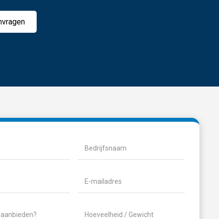
nvragen
ist)
Bedrijfsnaam
ereist)
E-
mailadres
(Vereist)
Hoeveelheid