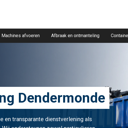
Machines afvoeren
Afbraak en ontmanteling
Containe
ling Dendermonde
e en transparante dienstverlening als