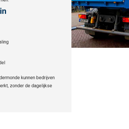
in
aling
del
endermonde kunnen bedrijven
erkt, zonder de dagelijkse