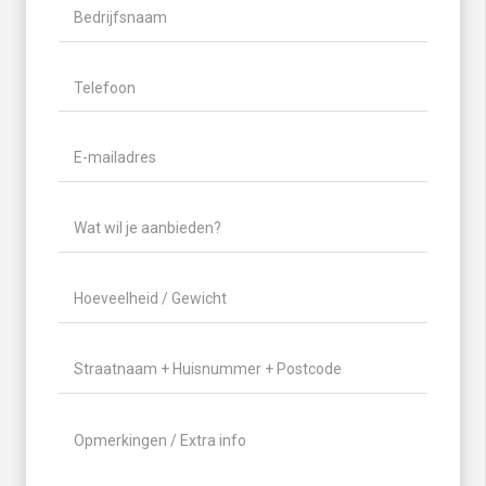
Bedrijfsnaam
Telefoon
(Vereist)
E-
mailadres
(Vereist)
Wat
wil
je
Hoeveelheid
aanbieden?
/
(Vereist)
Gewicht
(Vereist)
Locatie
(Vereist)
Geen
titel