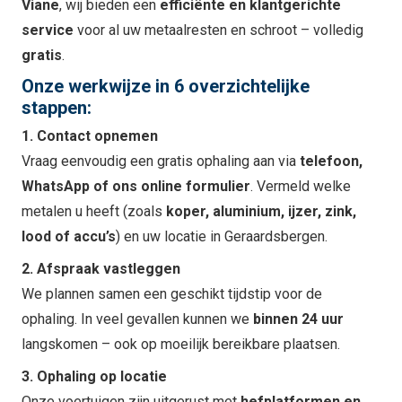
Viane
, wij bieden een
efficiënte en klantgerichte
service
voor al uw metaalresten en schroot – volledig
gratis
.
Onze werkwijze in 6 overzichtelijke
stappen:
1. Contact opnemen
Vraag eenvoudig een gratis ophaling aan via
telefoon,
WhatsApp of ons online formulier
. Vermeld welke
metalen u heeft (zoals
koper, aluminium, ijzer, zink,
lood of accu’s
) en uw locatie in Geraardsbergen.
2. Afspraak vastleggen
We plannen samen een geschikt tijdstip voor de
ophaling. In veel gevallen kunnen we
binnen 24 uur
langskomen – ook op moeilijk bereikbare plaatsen.
3. Ophaling op locatie
Onze voertuigen zijn uitgerust met
hefplatformen en