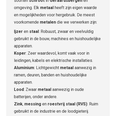
soorten
schroot
in
Geraardsbergen
en
omgeving. Elk
metaal
heeft zijn eigen waarde
en mogelijkheden voor hergebruik. De meest
voorkomende
metalen
die we verwerken zijn:
Ijzer
en
staal
: Robuust, zwaar en veelvuldig
gebruikt in de bouw, machines en huishoudelijke
apparaten.
Koper
: Zeer waardevol, komt vaak voor in
leidingen, kabels en elektrische installaties.
Aluminium
: Lichtgewicht
metaal
aanwezig in
ramen, deuren, banden en huishoudelijke
apparaten.
Lood
: Zwaar
metaal
aanwezig in oude
batterijen, onder andere.
Zink
,
messing
en
roestvrij staal (RVS)
: Ruim
gebruikt in de industrie en de loodgieterij.