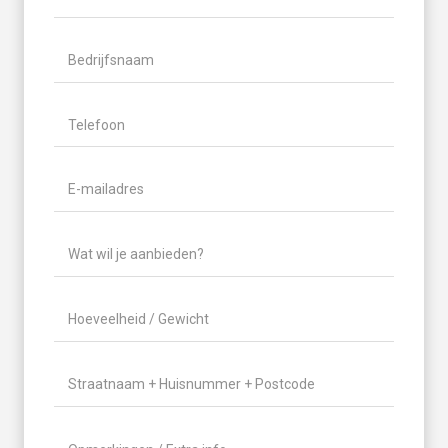
Naam
Bedrijfsnaam
Telefoon
(Vereist)
E-
mailadres
(Vereist)
Wat
wil
je
Hoeveelheid
aanbieden?
/
(Vereist)
Gewicht
(Vereist)
Locatie
(Vereist)
Geen