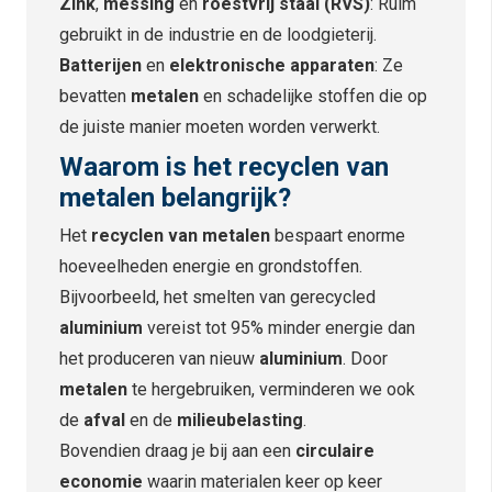
Zink
,
messing
en
roestvrij staal (RVS)
: Ruim
gebruikt in de industrie en de loodgieterij.
Batterijen
en
elektronische apparaten
: Ze
bevatten
metalen
en schadelijke stoffen die op
de juiste manier moeten worden verwerkt.
Waarom is het
recyclen van
metalen
belangrijk?
Het
recyclen van metalen
bespaart enorme
hoeveelheden energie en grondstoffen.
Bijvoorbeeld, het smelten van gerecycled
aluminium
vereist tot 95% minder energie dan
het produceren van nieuw
aluminium
. Door
metalen
te hergebruiken, verminderen we ook
de
afval
en de
milieubelasting
.
Bovendien draag je bij aan een
circulaire
economie
waarin materialen keer op keer