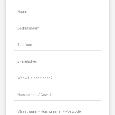
Naam
(Vereist)
Naam
Bedrijfsnaam
Telefoon
(Vereist)
E-
mailadres
(Vereist)
Wat
wil
je
Hoeveelheid
aanbieden?
/
(Vereist)
Gewicht
(Vereist)
Locatie
(Vereist)