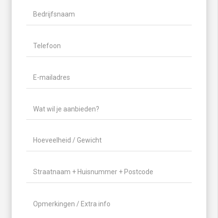
Bedrijfsnaam
Telefoon
(Vereist)
E-
mailadres
(Vereist)
Wat
wil
je
Hoeveelheid
aanbieden?
/
(Vereist)
Gewicht
(Vereist)
Locatie
(Vereist)
Geen
titel