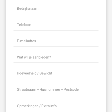
Naam
Bedrijfsnaam
Telefoon
(Vereist)
E-
mailadres
(Vereist)
Wat
wil
je
Hoeveelheid
aanbieden?
/
(Vereist)
Gewicht
(Vereist)
Locatie
(Vereist)
Geen
titel