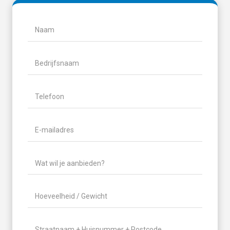
Naam
(Vereist)
Naam
Bedrijfsnaam
Telefoon
(Vereist)
E-
mailadres
(Vereist)
Wat
wil
je
Hoeveelheid
aanbieden?
/
(Vereist)
Gewicht
(Vereist)
Locatie
(Vereist)