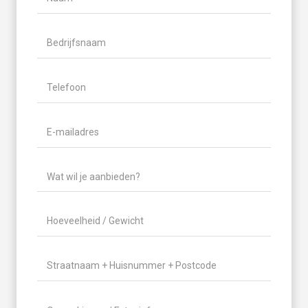
Naam
Bedrijfsnaam
Telefoon
(Vereist)
E-
mailadres
(Vereist)
Wat
wil
je
Hoeveelheid
aanbieden?
/
(Vereist)
Gewicht
(Vereist)
Locatie
(Vereist)
Geen