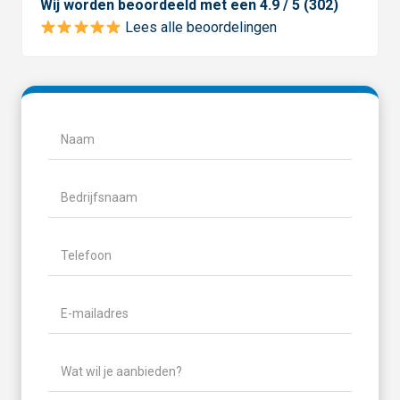
Wij worden beoordeeld met een 4.9 / 5 (302)
Lees alle beoordelingen
Naam
(Vereist)
Naam
Bedrijfsnaam
Telefoon
(Vereist)
E-
mailadres
(Vereist)
Wat
wil