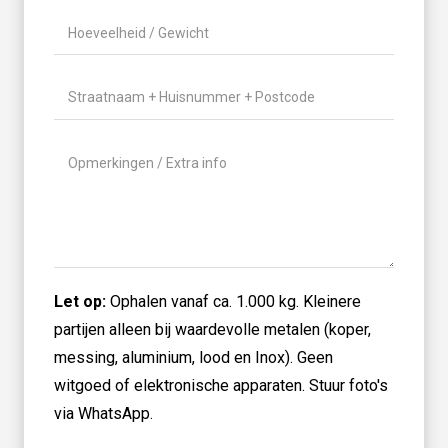
je
Hoeveelheid
aanbieden?
/
(Vereist)
Gewicht
(Vereist)
Locatie
(Vereist)
Geen
titel
Let op:
Ophalen vanaf ca. 1.000 kg. Kleinere
partijen alleen bij waardevolle metalen (koper,
messing, aluminium, lood en Inox). Geen
witgoed of elektronische apparaten. Stuur foto's
via WhatsApp.