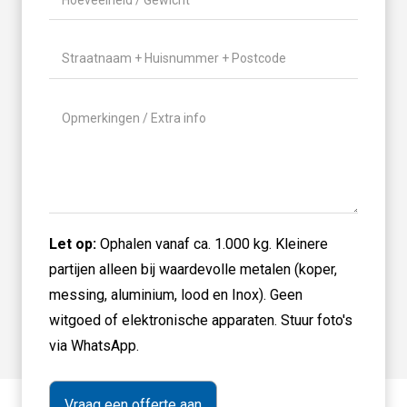
aanbieden?
/
(Vereist)
Gewicht
(Vereist)
Locatie
(Vereist)
Geen
titel
Let op:
Ophalen vanaf ca. 1.000 kg. Kleinere
partijen alleen bij waardevolle metalen (koper,
messing, aluminium, lood en Inox). Geen
witgoed of elektronische apparaten. Stuur foto's
via WhatsApp.