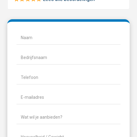
Naam
(Vereist)
Naam
Bedrijfsnaam
Telefoon
(Vereist)
E-
mailadres
(Vereist)
Wat
wil
je
Hoeveelheid