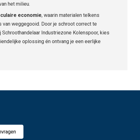
an het milieu.
rculaire economie
, waarin materialen telkens
s van weggegooid. Door je schroot correct te
bij Schroothandelaar Industriezone Kolenspoor, kies
iendelijke oplossing én ontvang je een eerlijke
nvragen