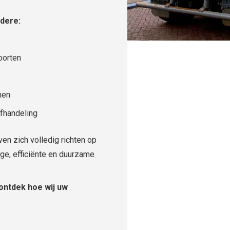
ndere:
oorten
nen
afhandeling
en zich volledig richten op
lige, efficiënte en duurzame
 ontdek hoe wij uw