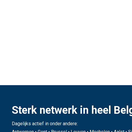
Sterk netwerk in heel Bel
Dagelijks actief in onder andere:
Antwerpen • Gent • Brussel • Leuven • Mechelen • Aalst • Si