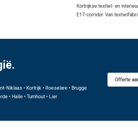
Kortrijkse textiel- en interi
E17-corridor. Van textielfabr
gië.
Offerte aa
nt-Niklaas • Kortrijk • Roeselare • Brugge
de • Halle • Turnhout • Lier