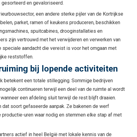
 gesorteerd en gevaloriseerd.
rieurbouwsector, een andere sterke pijler van de Kortrijkse
belen, parket, ramen of keukens produceren, beschikken
ngsmachines, spuitcabines, drooginstallaties en
rs zijn vertrouwd met het verwijderen en verwerken van
 de speciale aandacht die vereist is voor het omgaan met
ijke reststoffen.
uiming bij lopende activiteiten
ijk betekent een totale stillegging. Sommige bedrijven
mogelijk continueren terwijl een deel van de ruimte al wordt
nneer een afdeling sluit terwijl de rest blijft draaien.
in dat soort gefaseerde aanpak. Ze bakenen de werf
de productie-uren waar nodig en stemmen elke stap af met
tners actief in heel België met lokale kennis van de